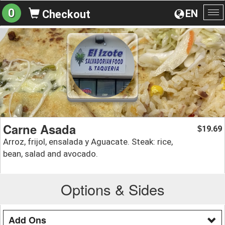
0
EN
Checkout
To
na
Carne Asada
19.69
$
Arroz, frijol, ensalada y Aguacate. Steak: rice,
bean, salad and avocado.
Options & Sides
Add Ons