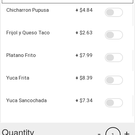
Chicharron Pupusa
+
$4.84
Frijol y Queso Taco
+
$2.63
Platano Frito
+
$7.99
Yuca Frita
+
$8.39
Yuca Sancochada
+
$7.34
Quantity
-
+
1